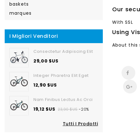
baskets
Our sec
marques
With SSL
Using Vi
I Migliori Venditori
About this 
Consectetur Adipiscing Elit
29,00 $US
Integer Pharetra Elit Eget
12,90 $US
Nam Finibus Lectus Ac Orci
19,12 $US
23,90 $US
-20%
Tutti I Prodotti