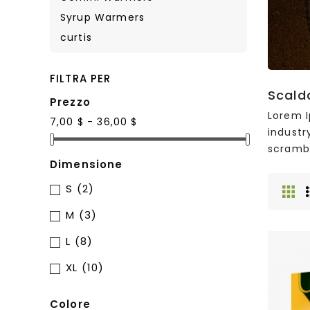
Syrup Warmers
curtis
FILTRA PER
Scald
Prezzo
Lorem I
7,00 $ - 36,00 $
industr
scrambl
Dimensione
S
(2)
M
(3)
L
(8)
XL
(10)
Colore