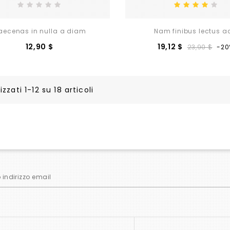
aecenas in nulla a diam
Nam finibus lectus ac
Prezzo
Prezzo
Pr
12,90 $
19,12 $
23,90 $
-20
base
izzati 1-12 su 18 articoli