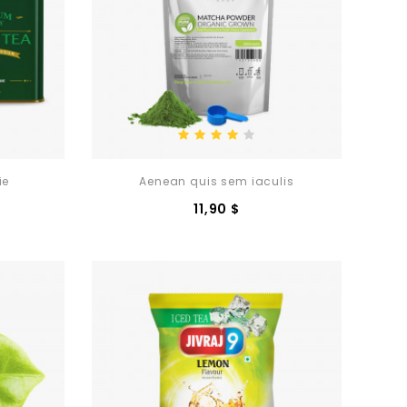
ie
Aenean quis sem iaculis
zo
Prezzo
11,90 $