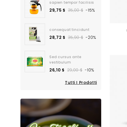
sapien tempor facilisis
29,75 $
35,00 $
-15%
consequat tincidunt
28,72 $
35,90 $
-20%
Sed cursus ante
vestibulum
26,10 $
29,00 $
-10%
Tutti I Prodotti