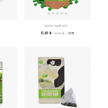
..
Nulla eget elit...
zo
Prezzo
Prezzo
11,61 $
12,90 $
-10%
base