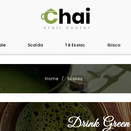
ale
Scalda
Tè Essiac
Ibisco
Home
Scalda