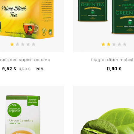
uris sed sapien ac urna
feugiat diam molest
Prezzo
Prezzo
Prez
9,52 $
11,90 $
11,90 $
-20%
base