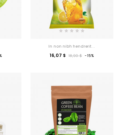
In non nibh hendrerit...
ezzo
Prezzo
Prezzo
16,07 $
%
18,90 $
-15%
base