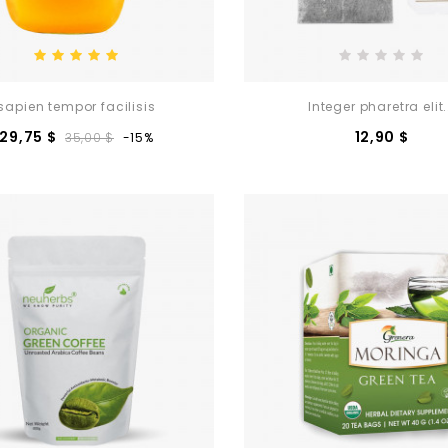
sapien tempor facilisis
Integer pharetra elit.
Prezzo
Prezzo
Prez
29,75 $
12,90 $
35,00 $
-15%
base