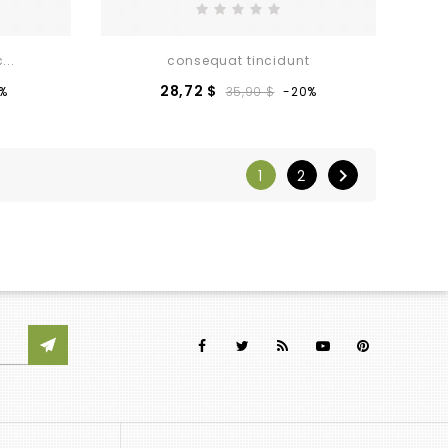
...
consequat tincidunt
ezzo
Prezzo
Prezzo
28,72 $
%
35,90 $
-20%
base

1
2