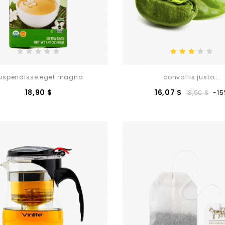
uspendisse eget magna
convallis justo...
Prezzo
Prezzo
Pr
18,90 $
16,07 $
18,90 $
-15
base