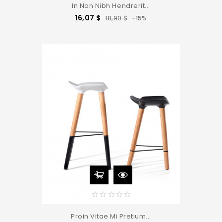
In Non Nibh Hendrerit...
Precio
Precio
16,07 $
18,90 $
-15%
base
Proin Vitae Mi Pretium...