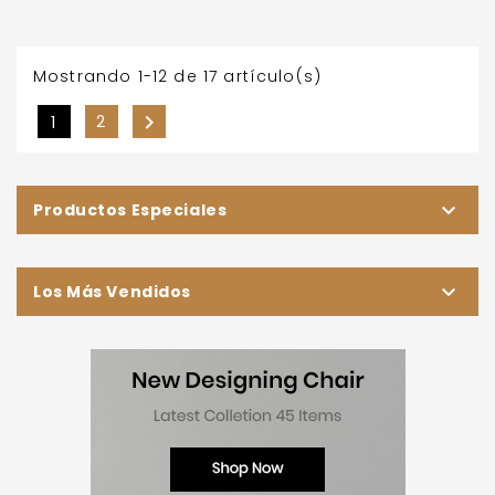
base
Mostrando 1-12 de 17 artículo(s)

2
1

Productos Especiales

Los Más Vendidos