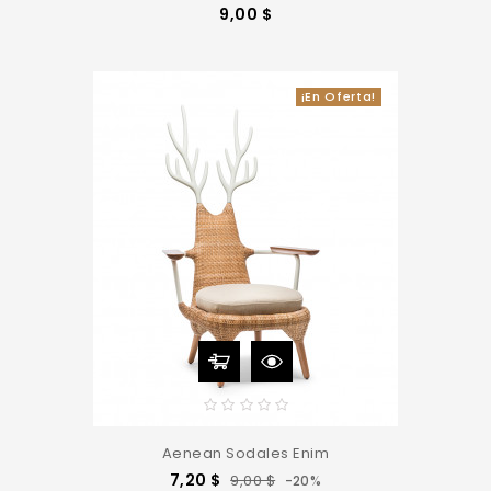
Precio
9,00 $
¡En Oferta!
Aenean Sodales Enim
Precio
Precio
7,20 $
9,00 $
-20%