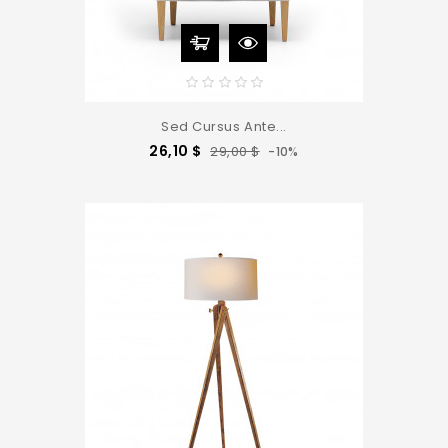
Sed Cursus Ante...
Precio
Precio
26,10 $
29,00 $
-10%
base