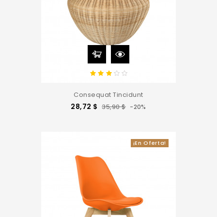
Consequat Tincidunt
Precio
Precio
28,72 $
35,90 $
-20%
base
¡En Oferta!