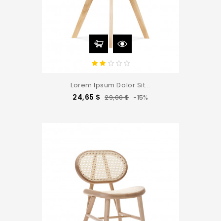
Lorem Ipsum Dolor Sit...
Precio
Precio
24,65 $
29,00 $
-15%
base