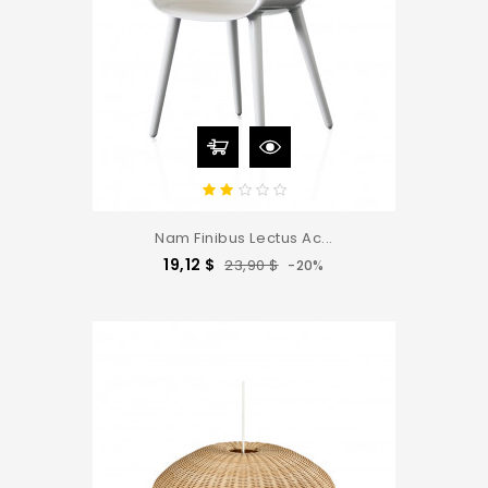
Nam Finibus Lectus Ac...
Precio
Precio
19,12 $
23,90 $
-20%
base