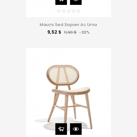
Mauris Sed Sapien Ac Urna
Precio
Precio
9,52 $
11,90 $
-20%
base