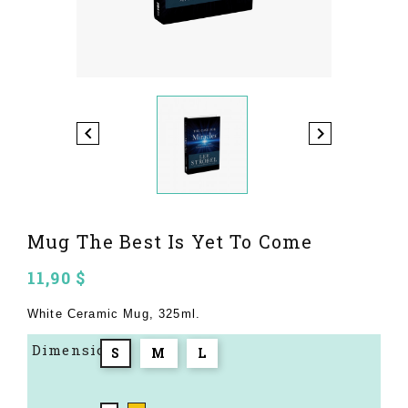


Mug The Best Is Yet To Come
11,90 $
White Ceramic Mug, 325ml.
Dimensione
S
M
L