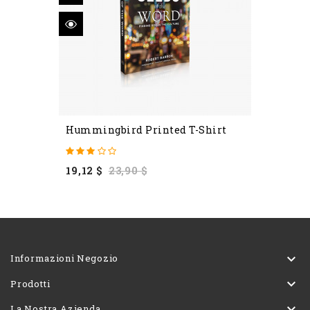
Hummingbird Printed T-Shirt
Prezzo
Prezzo
19,12 $
23,90 $
base

Informazioni Negozio

Prodotti

La Nostra Azienda